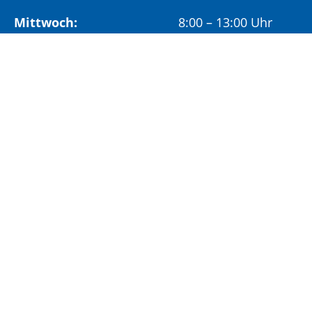
Mittwoch:
8:00 – 13:00 Uhr
Freitag:
8:00 – 12:00 Uhr
Vormittags wird um Terminvereinbarung
gebeten, um längere Wartezeiten zu vermeiden.
Nachmittags (ab 14:00 Uhr) ausschließlich mit
vorheriger Terminvereinbarung.
Sonderöffnungszeit:
Jeden ersten Samstag im Monat:
9:00 –
11:00 Uhr mit Terminvereinbarung
Terminvereinbarung unter: 06881/969-110