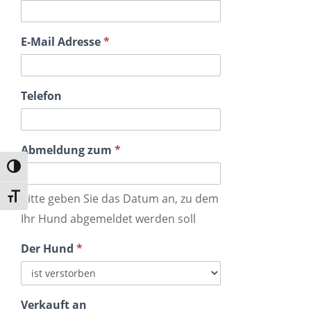
E-Mail Adresse
*
Telefon
Abmeldung zum
*
Umschalten auf hohe Kontraste
Bitte geben Sie das Datum an, zu dem
Schrift vergrößern
Ihr Hund abgemeldet werden soll
Der Hund
*
Verkauft an