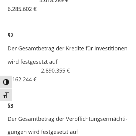
4.618.289 €
6.285.602 €
§2
Der Gesamtbetrag der Kredite für Investitionen
wird festgesetzt auf
2.890.355 €
2.162.244 €
Umschalten auf hohe Kontraste
Schrift vergrößern
§3
Der Gesamtbetrag der Verpflichtungsermächti-
gungen wird festgesetzt auf