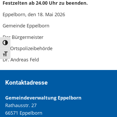
Festzelten ab 24.00 Uhr zu beenden.
Eppelborn, den 18. Mai 2026
Gemeinde Eppelborn
Der Bürgermeister
Umschalten auf hohe Kontraste
als Ortspolizeibehörde
Schrift vergrößern
Dr. Andreas Feld
Kontaktadresse
Gemeindeverwaltung Eppelborn
Rathausstr. 27
66571 Eppelborn