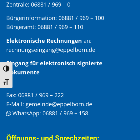
Zentrale: 06881 / 969 – 0
Bürgerinformation:
06881 / 969 – 100
Bürgeramt:
06881 / 969 – 110
Elektronische Rechnungen
an:
rechnungseingang@eppelborn.de
Eingang für elektronisch signierte
Umschalten auf hohe Kontraste
Dokumente
Schrift vergrößern
Fax:
06881 / 969 – 222
E-Mail:
gemeinde@eppelborn.de
WhatsApp:
06881 / 969 – 158
Öffnungs- und Sprechzeiten: