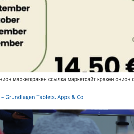
тонион маркеткракен ссылка маркетсайт кракен онион 
n – Grundlagen Tablets, Apps & Co