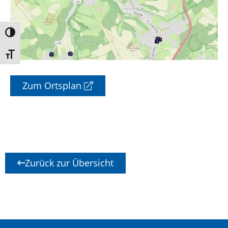
Umschalten auf hohe Kontraste
Schrift vergrößern
Zum Ortsplan
Zurück zur Übersicht