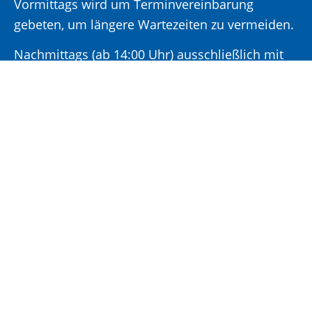
Vormittags wird um Terminvereinbarung
gebeten, um längere Wartezeiten zu vermeiden.
Nachmittags (ab 14:00 Uhr) ausschließlich mit
vorheriger Terminvereinbarung.
Sonderöffnungszeit:
Jeden ersten Samstag im Monat:
9:00 –
11:00 Uhr mit Terminvereinbarung
Terminvereinbarung unter: 06881/969-110
Impressum
|
Datenschutz
|
Cookie-
Einstellungen
|
Leichte Sprache
|
Barrierefreiheit
|
Kontaktformulare