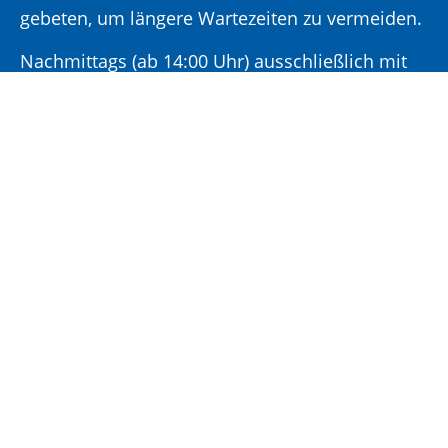
gebeten, um längere Wartezeiten zu vermeiden.
Nachmittags (ab 14:00 Uhr) ausschließlich mit
vorheriger Terminvereinbarung.
Sonderöffnungszeit:
Jeden ersten Samstag im Monat:
9:00 –
11:00 Uhr mit Terminvereinbarung
Terminvereinbarung unter: 06881/969-110
Impressum
|
Datenschutz
|
Cookie-
Einstellungen
|
Leichte Sprache
|
Barrierefreiheit
|
Kontaktformulare