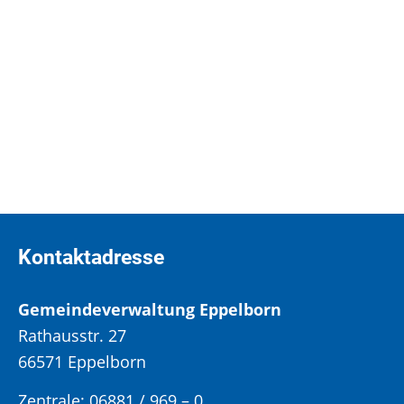
Aktuelle Ergebnisse der Bundestagswahl in Eppelborn und im Saarland
Die Wahlergebnisse in den einzelnen Ortsteilen
Kontaktadresse
Gemeindeverwaltung Eppelborn
Rathausstr. 27
66571 Eppelborn
Zentrale: 06881 / 969 – 0