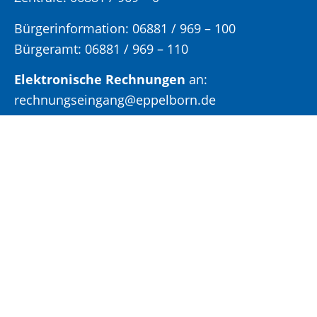
Bürgerinformation:
06881 / 969 – 100
Bürgeramt:
06881 / 969 – 110
Elektronische Rechnungen
an:
rechnungseingang@eppelborn.de
Eingang für elektronisch signierte
Dokumente
Fax:
06881 / 969 – 222
E-Mail:
gemeinde@eppelborn.de
WhatsApp:
06881 / 969 – 158
Öffnungs- und Sprechzeiten: