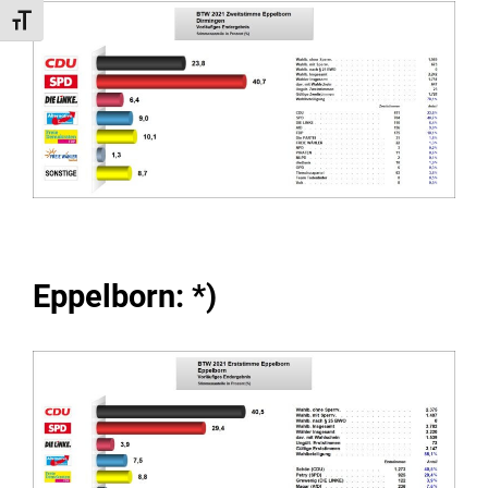
Schrift vergrößern
Eppelborn: *)