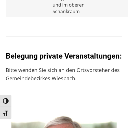
und im oberen
Schankraum
Belegung private Veranstaltungen:
Bitte wenden Sie sich an den Ortsvorsteher des
Gemeindebezirkes Wiesbach.
Umschalten auf hohe Kontraste
Schrift vergrößern