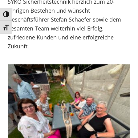
SYKO Sicherheitstechnik herzlich zum 20-
jährigen Bestehen und wünscht
Umschalten auf hohe Kontraste
Geschäftsführer Stefan Schaefer sowie dem
gesamten Team weiterhin viel Erfolg,
Schrift vergrößern
zufriedene Kunden und eine erfolgreiche
Zukunft.