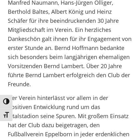
Manfred Naumann, Hans-Jürgen Olliger,
Berthold Baltes, Albert König und Heinz
Schäfer für ihre beeindruckenden 30 Jahre
Mitgliedschaft im Verein. Ein herzliches
Dankeschön galt ihnen für ihr Engagement von
erster Stunde an. Bernd Hoffmann bedankte
sich besonders beim langjährigen ehemaligen
Vorsitzenden Bernd Lambert. Über 20 Jahre
führte Bernd Lambert erfolgreich den Club der
Freunde.
Der Verein hinterlässt vor allem in der
Umschalten auf hohe Kontraste
positiven Entwicklung rund um das
Illtalstadion seine Spuren. Mit großem Einsatz
Schrift vergrößern
hat der Club dazu beigetragen, den
Fußballverein Eppelborn in jeder erdenklichen