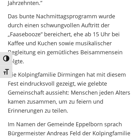
Jahrzehnten.“
Das bunte Nachmittagsprogramm wurde
durch einen schwungvollen Auftritt der
„Faasebooze“ bereichert, ehe ab 15 Uhr bei
Kaffee und Kuchen sowie musikalischer
Begleitung ein gemütliches Beisammensein
Umschalten auf hohe Kontraste
folgte.
Schrift vergrößern
Die Kolpingfamilie Dirmingen hat mit diesem
Fest eindrucksvoll gezeigt, wie gelebte
Gemeinschaft aussieht: Menschen jeden Alters
kamen zusammen, um zu feiern und
Erinnerungen zu teilen.
Im Namen der Gemeinde Eppelborn sprach
Bürgermeister Andreas Feld der Kolpingfamilie