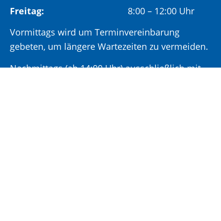
Freitag:
8:00 – 12:00 Uhr
Vormittags wird um Terminvereinbarung
gebeten, um längere Wartezeiten zu vermeiden.
Nachmittags (ab 14:00 Uhr) ausschließlich mit
vorheriger Terminvereinbarung.
Sonderöffnungszeit:
Jeden ersten Samstag im Monat:
9:00 –
11:00 Uhr mit Terminvereinbarung
Terminvereinbarung unter: 06881/969-110
Impressum
|
Datenschutz
|
Cookie-
Einstellungen
|
Leichte Sprache
|