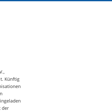
V.,
. Künftig
nisationen
in
eingeladen
 der