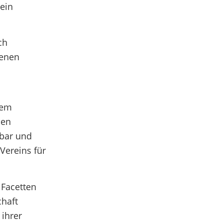
ein
ch
genen
nem
den
lbar und
Vereins für
 Facetten
chaft
 ihrer