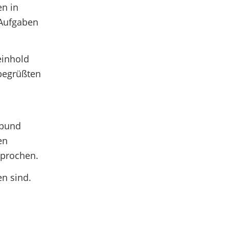
en in
 Aufgaben
einhold
 begrüßten
sbund
en
sprochen.
en sind.