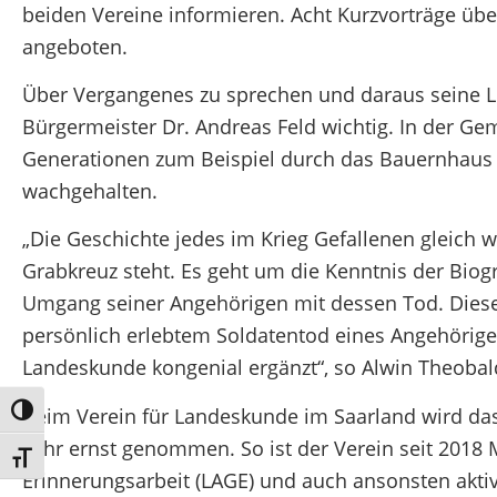
beiden Vereine informieren. Acht Kurzvorträge üb
angeboten.
Über Vergangenes zu sprechen und daraus seine Le
Bürgermeister Dr. Andreas Feld wichtig. In der G
Generationen zum Beispiel durch das Bauernhaus
wachgehalten.
„Die Geschichte jedes im Krieg Gefallenen gleich 
Grabkreuz steht. Es geht um die Kenntnis der Biog
Umgang seiner Angehörigen mit dessen Tod. Diese
persönlich erlebtem Soldatentod eines Angehörigen
Landeskunde kongenial ergänzt“, so Alwin Theobal
Beim Verein für Landeskunde im Saarland wird da
Umschalten auf hohe Kontraste
sehr ernst genommen. So ist der Verein seit 2018 
Schrift vergrößern
Erinnerungsarbeit (LAGE) und auch ansonsten aktiv 