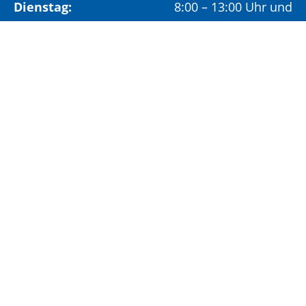
Dienstag:
8:00 – 13:00 Uhr und
14:00 – 18:00 Uhr
Mittwoch:
8:00 – 13:00 Uhr
Freitag:
8:00 – 12:00 Uhr
Vormittags wird um Terminvereinbarung
gebeten, um längere Wartezeiten zu vermeiden.
Nachmittags (ab 14:00 Uhr) ausschließlich mit
vorheriger Terminvereinbarung.
Sonderöffnungszeit:
Jeden ersten Samstag im Monat:
9:00 –
11:00 Uhr mit Terminvereinbarung
Terminvereinbarung unter: 06881/969-110