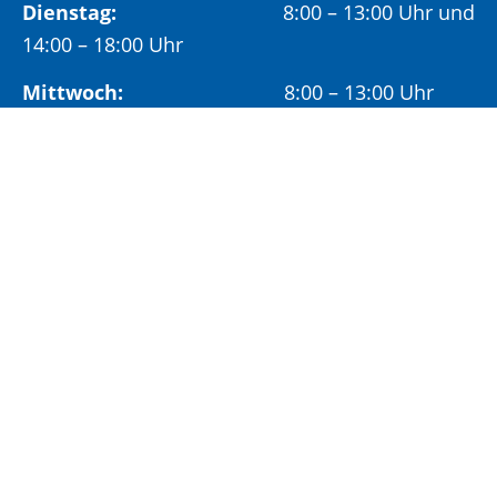
Dienstag:
8:00 – 13:00 Uhr und
14:00 – 18:00 Uhr
Mittwoch:
8:00 – 13:00 Uhr
Freitag:
8:00 – 12:00 Uhr
Vormittags wird um Terminvereinbarung
gebeten, um längere Wartezeiten zu vermeiden.
Nachmittags (ab 14:00 Uhr) ausschließlich mit
vorheriger Terminvereinbarung.
Sonderöffnungszeit:
Jeden ersten Samstag im Monat:
9:00 –
11:00 Uhr mit Terminvereinbarung
Terminvereinbarung unter: 06881/969-110