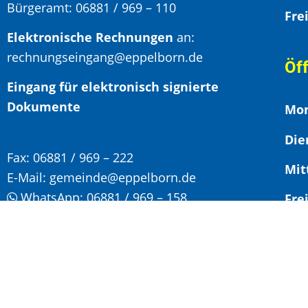
Bürgeramt:
06881 / 969 – 110
Elektronische Rechnungen
an:
rechnungseingang@eppelborn.de
Öf
Eingang für elektronisch signierte
Dokumente
Mon
Die
Fax:
06881 / 969 – 222
Mit
E-Mail:
gemeinde@eppelborn.de
WhatsApp:
06881 / 969 – 158
F
Vor
Nac
Son