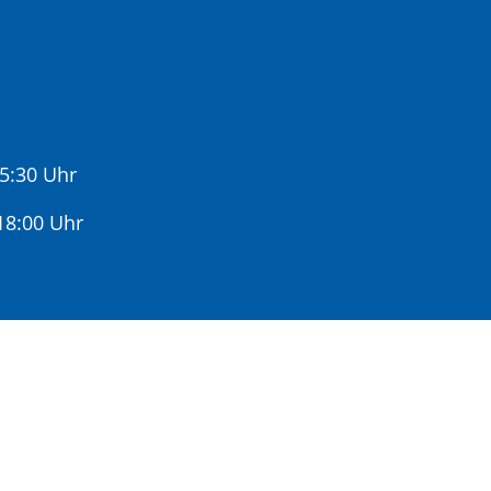
15:30 Uhr
:00 Uhr
gere Wartezeiten zu vermeiden.
r Terminvereinbarung.