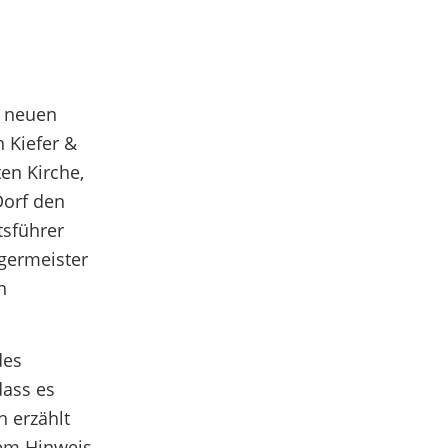
i neuen
 Kiefer &
en Kirche,
Dorf den
tsführer
rgermeister
n
des
dass es
 erzählt
dem Hinweis