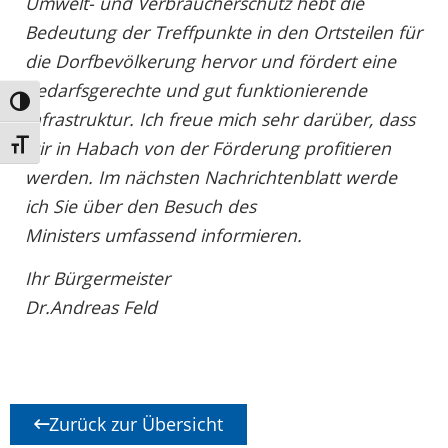
Umwelt- und Verbraucherschutz hebt die
Bedeutung der Treffpunkte in den Ortsteilen für
die Dorfbevölkerung hervor und fördert eine
bedarfsgerechte und gut funktionierende
Umschalten auf hohe Kontraste
Infrastruktur. Ich freue mich sehr darüber, dass
wir in Habach von der Förderung profitieren
Schrift vergrößern
werden. Im nächsten Nachrichtenblatt werde
ich Sie über den Besuch des
Ministers umfassend informieren.
Ihr Bürgermeister
Dr.Andreas Feld
Zurück zur Übersicht