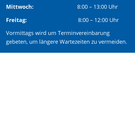
Mittwoch:
8:00 – 13:00 Uhr
Freitag:
8:00 – 12:00 Uhr
Vormittags wird um Terminvereinbarung
gebeten, um längere Wartezeiten zu vermeiden.
Nachmittags (ab 14:00 Uhr) ausschließlich mit
vorheriger Terminvereinbarung.
Sonderöffnungszeit:
Jeden ersten Samstag im Monat:
9:00 –
11:00 Uhr mit Terminvereinbarung
Terminvereinbarung unter: 06881/969-110