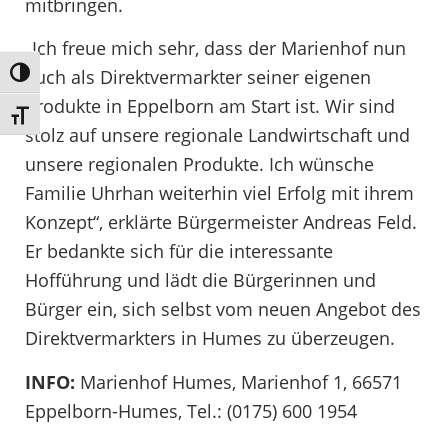
mitbringen.
„Ich freue mich sehr, dass der Marienhof nun
auch als Direktvermarkter seiner eigenen
Umschalten auf hohe Kontraste
Produkte in Eppelborn am Start ist. Wir sind
Schrift vergrößern
stolz auf unsere regionale Landwirtschaft und
unsere regionalen Produkte. Ich wünsche
Familie Uhrhan weiterhin viel Erfolg mit ihrem
Konzept“, erklärte Bürgermeister Andreas Feld.
Er bedankte sich für die interessante
Hofführung und lädt die Bürgerinnen und
Bürger ein, sich selbst vom neuen Angebot des
Direktvermarkters in Humes zu überzeugen.
INFO:
Marienhof Humes, Marienhof 1, 66571
Eppelborn-Humes, Tel.: (0175) 600 1954