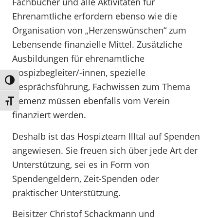
Fachbücher und alle Aktivitäten für
Ehrenamtliche erfordern ebenso wie die
Organisation von „Herzenswünschen“ zum
Lebensende finanzielle Mittel. Zusätzliche
Ausbildungen für ehrenamtliche
Hospizbegleiter/-innen, spezielle
Umschalten auf hohe Kontraste
Gesprächsführung, Fachwissen zum Thema
Demenz müssen ebenfalls vom Verein
Schrift vergrößern
finanziert werden.
Deshalb ist das Hospizteam Illtal auf Spenden
angewiesen. Sie freuen sich über jede Art der
Unterstützung, sei es in Form von
Spendengeldern, Zeit-Spenden oder
praktischer Unterstützung.
Beisitzer Christof Schackmann und