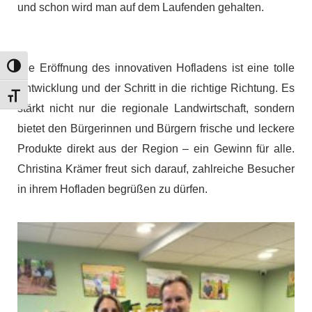
und schon wird man auf dem Laufenden gehalten.
Umschalten auf hohe Kontraste
Die Eröffnung des innovativen Hofladens ist eine tolle
Entwicklung und der Schritt in die richtige Richtung. Es
Schrift vergrößern
stärkt nicht nur die regionale Landwirtschaft, sondern
bietet den Bürgerinnen und Bürgern frische und leckere
Produkte direkt aus der Region – ein Gewinn für alle.
Christina Krämer freut sich darauf, zahlreiche Besucher
in ihrem Hofladen begrüßen zu dürfen.