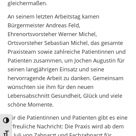
gleichermaßen.
An seinem letzten Arbeitstag kamen
Bürgermeister Andreas Feld,
Ehrenortsvorsteher Werner Michel,
Ortsvorsteher Sebastian Michel, das gesamte
Praxisteam sowie zahlreiche Patientinnen und
Patienten zusammen, um Jochen Augustin für
seinen langjährigen Einsatz und seine
hervorragende Arbeit zu danken. Gemeinsam
wünschten sie ihm für den neuen
Lebensabschnitt Gesundheit, Glück und viele
schöne Momente.
Für die Patientinnen und Patienten gibt es eine
Umschalten auf hohe Kontraste
erfreuliche Nachricht: Die Praxis wird ab dem
Schrift vergrößern
1. Juli von Zahnarzt und Fachzahnarzt für