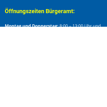
Öffnungszeiten Bürgeramt:
Montag und Donnerstag:
8:00 – 13:00 Uhr und
14:00 – 15:30 Uhr
Dienstag:
8:00 – 13:00 Uhr und
14:00 – 18:00 Uhr
Mittwoch:
8:00 – 13:00 Uhr
Freitag:
8:00 – 12:00 Uhr
Vormittags wird um Terminvereinbarung
gebeten, um längere Wartezeiten zu vermeiden.
Nachmittags (ab 14:00 Uhr) ausschließlich mit
vorheriger Terminvereinbarung.