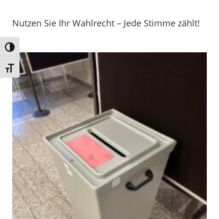
Nutzen Sie Ihr Wahlrecht – Jede Stimme zählt!
Umschalten auf hohe Kontraste
Schrift vergrößern