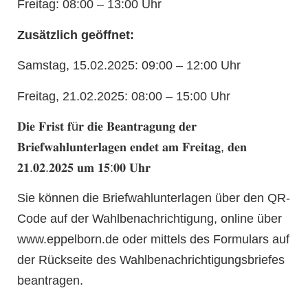
Freitag: 08:00 – 13:00 Uhr
Zusätzlich geöffnet:
Samstag, 15.02.2025: 09:00 – 12:00 Uhr
Freitag, 21.02.2025: 08:00 – 15:00 Uhr
𝐃𝐢𝐞
𝐅𝐫𝐢𝐬𝐭
𝐟
ü
𝐫
𝐝𝐢𝐞
𝐁𝐞𝐚𝐧𝐭𝐫𝐚𝐠𝐮𝐧𝐠
𝐝𝐞𝐫
𝐁𝐫𝐢𝐞𝐟𝐰𝐚𝐡𝐥𝐮𝐧𝐭𝐞𝐫𝐥𝐚𝐠𝐞𝐧
𝐞𝐧𝐝𝐞𝐭
𝐚𝐦
𝐅𝐫𝐞𝐢𝐭𝐚𝐠
,
𝐝𝐞𝐧
𝟐𝟏
.
𝟎𝟐
.
𝟐𝟎𝟐𝟓
𝐮𝐦
𝟏𝟓
:
𝟎𝟎
𝐔𝐡𝐫
Sie können die Briefwahlunterlagen über den QR-
Code auf der Wahlbenachrichtigung, online über
www.eppelborn.de oder mittels des Formulars auf
der Rückseite des Wahlbenachrichtigungsbriefes
beantragen.