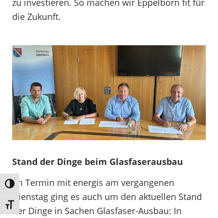
zu investieren. So machen wir Eppelborn fit für
die Zukunft.
Stand der Dinge beim Glasfaserausbau
Im Termin mit energis am vergangenen
Umschalten auf hohe Kontraste
Dienstag ging es auch um den aktuellen Stand
Schrift vergrößern
der Dinge in Sachen Glasfaser-Ausbau: In