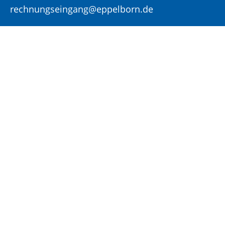
rechnungseingang@eppelborn.de
Eingang für elektronisch signierte
Dokumente
Fax:
06881 / 969 – 222
E-Mail:
gemeinde@eppelborn.de
WhatsApp:
06881 / 969 – 158
Öffnungs- und Sprechzeiten:
Bitte vereinbaren Sie einen Termin für Ihren
Besuch im Rathaus!