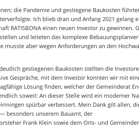
nnen; die Pandemie und gestiegene Baukosten führte
erverfolgte. Ich blieb dran und Anfang 2021 gelang e
schaft RATISBONA einen neuen Investor zu gewinnen.
rstellen und leiteten das komplexe Bebauungsplanver
die musste aber wegen Anforderungen an den Hochwa
deutlich gestiegenen Baukosten stellten die Investo
ive Gespräche, mit dem Investor konnten wir mit ei
tragfähige Lösung finden, welcher der Gemeinderat E
endlich soweit: An dieser Stelle wird ein moderner N
Dirmingen spürbar verbessert. Mein Dank gilt allen, di
en — besonders unserem Bauamt, der
orsteher Frank Klein sowie dem Orts- und Gemeinder