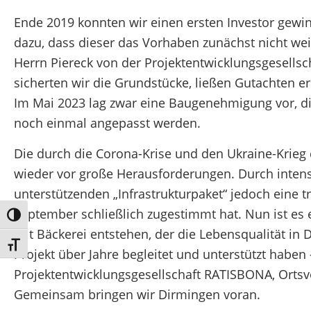
Ende 2019 konnten wir einen ersten Investor gewi
dazu, dass dieser das Vorhaben zunächst nicht weit
Herrn Piereck von der Projektentwicklungsgesell
sicherten wir die Grundstücke, ließen Gutachten e
Im Mai 2023 lag zwar eine Baugenehmigung vor, 
noch einmal angepasst werden.
Die durch die Corona-Krise und den Ukraine-Krieg 
wieder vor große Herausforderungen. Durch intens
unterstützenden „Infrastrukturpaket“ jedoch eine 
September schließlich zugestimmt hat. Nun ist es 
Umschalten auf hohe Kontraste
mit Bäckerei entstehen, der die Lebensqualität in 
Schrift vergrößern
Projekt über Jahre begleitet und unterstützt hab
Projektentwicklungsgesellschaft RATISBONA, Ortsv
Gemeinsam bringen wir Dirmingen voran.