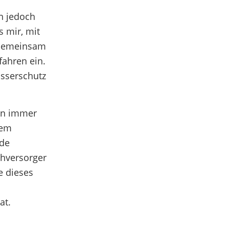
n jedoch
s mir, mit
 Gemeinsam
fahren ein.
sserschutz
ren immer
nem
nde
ahversorger
e dieses
at.