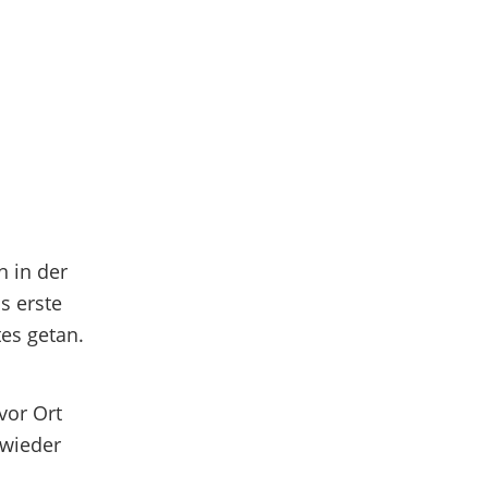
n in der
s erste
es getan.
vor Ort
 wieder