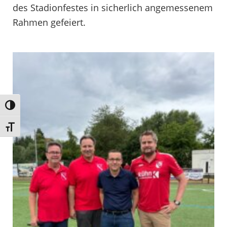
des Stadionfestes in sicherlich angemessenem
Rahmen gefeiert.
Umschalten auf hohe Kontraste
Schrift vergrößern