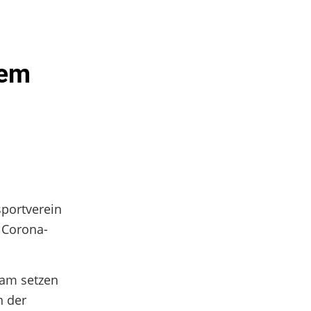
sem
sportverein
 Corona-
sam setzen
n der