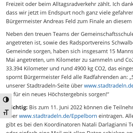
Freizeit oder beim Alltagsradverkehr zählt. Ich dank
dass wir jetzt im Endspurt noch ganz viele gefahr
Bürgermeister Andreas Feld zum Finale an diese
Neben den treuen Teams der Gemeinschaftsschule,
angetreten ist, sowie des Radsportvereins Schwalbe
Gemeinde sorgen, haben sich insgesamt 15 Mannsc
Mai angetreten, um Kilometer zu sammeln und Co2
33.394 Kilometer und rund 4900 kg CO2, das einges
spornt Bürgermeister Feld alle Radfahrenden an: „
unserer Stadtradeln-Seite über
www.stadtradeln.d
so für ein neues Höchstergebnis sorgen!“
Umschalten auf hohe Kontraste
Wichtig:
Bis zum 11. Juni 2022 können die Teilne
Schrift vergrößern
über
www.stadtradeln.de/Eppelborn
eintragen. All
gibt es bei den Koordinatoren Natali Darlagianni Te
oder einfach eine Mail mit allen Daten schicken an