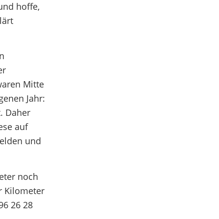
und hoffe,
lärt
rn
er
waren Mitte
genen Jahr:
t. Daher
ese auf
melden und
eter noch
r Kilometer
 96 26 28