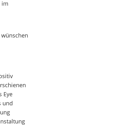
 im
ie wünschen
sitiv
erschienen
s Eye
s und
nung
anstaltung