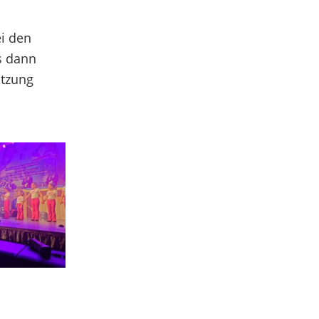
i den
s dann
itzung