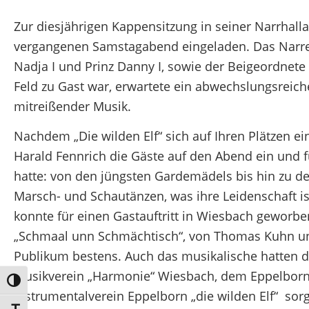
Zur diesjährigen Kappensitzung in seiner Narrhall
vergangenen Samstagabend eingeladen. Das Narren
Nadja I und Prinz Danny I, sowie der Beigeordnete
Feld zu Gast war, erwartete ein abwechslungsreic
mitreißender Musik.
Nachdem „Die wilden Elf“ sich auf Ihren Plätzen ei
Harald Fennrich die Gäste auf den Abend ein und 
hatte: von den jüngsten Gardemädels bis hin zu de
Marsch- und Schautänzen, was ihre Leidenschaft i
konnte für einen Gastauftritt in Wiesbach gewor
„Schmaal unn Schmächtisch“, von Thomas Kuhn und
Publikum bestens. Auch das musikalische hatten 
Musikverein „Harmonie“ Wiesbach, dem Eppelborn
Umschalten auf hohe Kontraste
Instrumentalverein Eppelborn „die wilden Elf“ sor