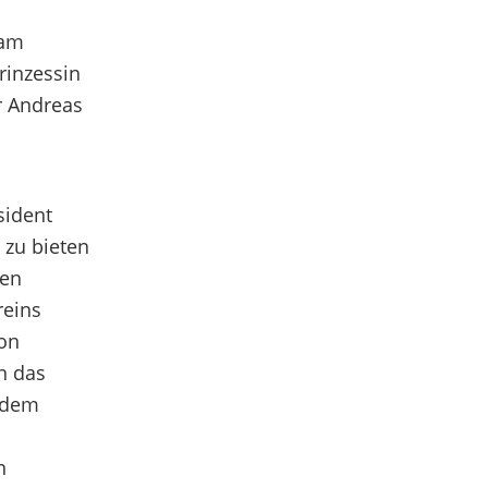
 am
rinzessin
r Andreas
sident
 zu bieten
ren
reins
on
n das
 dem
n