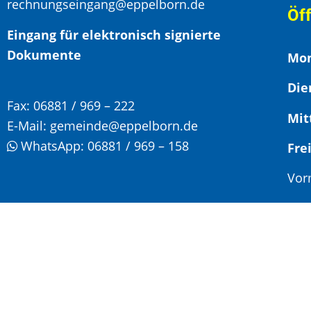
rechnungseingang@eppelborn.de
Öf
Eingang für elektronisch signierte
Dokumente
Mon
Die
Fax:
06881 / 969 – 222
Mit
E-Mail:
gemeinde@eppelborn.de
WhatsApp:
06881 / 969 – 158
F
Vor
Nac
Son
Jed
Ter