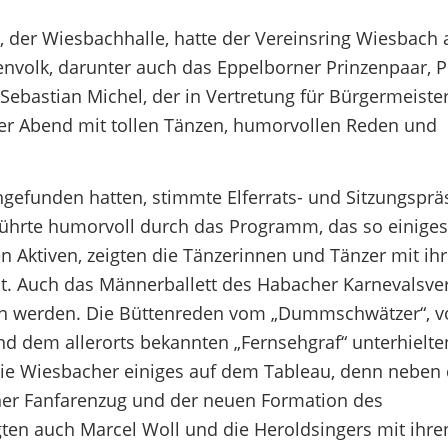
a, der Wiesbachhalle, hatte der Vereinsring Wiesbach
volk, darunter auch das Eppelborner Prinzenpaar, P
 Sebastian Michel, der in Vertretung für Bürgermeiste
her Abend mit tollen Tänzen, humorvollen Reden und
ngefunden hatten, stimmte Elferrats- und Sitzungsprä
führte humorvoll durch das Programm, das so einiges
n Aktiven, zeigten die Tänzerinnen und Tänzer mit ih
st. Auch das Männerballett des Habacher Karnevalsve
ben werden. Die Büttenreden vom „Dummschwätzer“, v
 dem allerorts bekannten „Fernsehgraf“ unterhielte
die Wiesbacher einiges auf dem Tableau, denn neben
er Fanfarenzug und der neuen Formation des
gten auch Marcel Woll und die Heroldsingers mit ihre