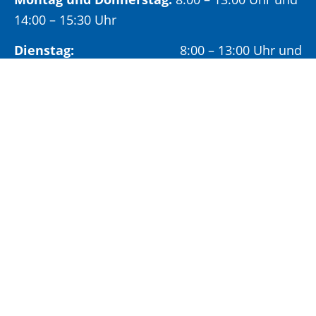
14:00 – 15:30 Uhr
Dienstag:
8:00 – 13:00 Uhr und
14:00 – 18:00 Uhr
Mittwoch:
8:00 – 13:00 Uhr
Freitag:
8:00 – 12:00 Uhr
Vormittags wird um Terminvereinbarung
gebeten, um längere Wartezeiten zu vermeiden.
Nachmittags (ab 14:00 Uhr) ausschließlich mit
vorheriger Terminvereinbarung.
Sonderöffnungszeit:
Jeden ersten Samstag im Monat:
9:00 –
11:00 Uhr mit Terminvereinbarung