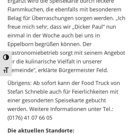
Ergänzt wird die Speisekarte durch leckere
Flammkuchen, die ebenfalls mit besonderem
Belag für Überraschungen sorgen werden. „Ich
freue mich sehr, dass wir „Dicker Paul“ nun
einmal in der Woche auch bei uns in
Eppelborn begrüßen können. Der
Gastronomiebetrieb sorgt mit seinem Angebot
Umschalten auf hohe Kontraste
für die kulinarische Vielfalt in unserer
Gemeinde“, erklärte Bürgermeister Feld.
Schrift vergrößern
Übrigens: Ab sofort kann der Food Truck von
Stefan Schneble auch für Feierlichkeiten mit
einer gesonderten Speisekarte gebucht
werden. Weitere Informationen unter Tel.:
(0176) 41 07 66 05
Die aktuellen Standorte: