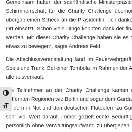
Gemeinsam hatten der saarländische Ministerpräsi
Schirmherrschaft für die Charity Challenge übern
übergab einen Scheck an die Präsidentin. „Ich danke
Ort einsetzt. Schon viele Dinge konnten dank der f
werden. Mit dieser Charity Challenge haben sie e
etwas zu bewegen“, sagte Andreas Feld.
Die Abschlussveranstaltung fand im Feuerwehrgerät
Speis und Trank. Bei einer Tombola im Rahmen der Ab
alle ausverkauft.
Die Teilnehmer an der Charity Challenge kamen
Umschalten auf hohe Kontraste
entfernten Regionen wie Berlin und sogar dem Gar
Schrift vergrößern
Kindern in Not und den deutschen Flutopfern zu Gute
sehr viel Wert darauf, immer gezielt echte Bedür
persönlich ohne Verwaltungsaufwand zu übergeben. S