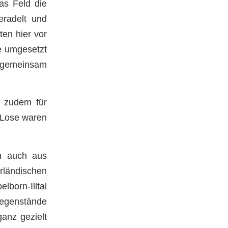
as Feld die
eradelt und
ten hier vor
e umgesetzt
t gemeinsam
n zudem für
e Lose waren
n auch aus
rländischen
lborn-Illtal
Gegenstände
anz gezielt