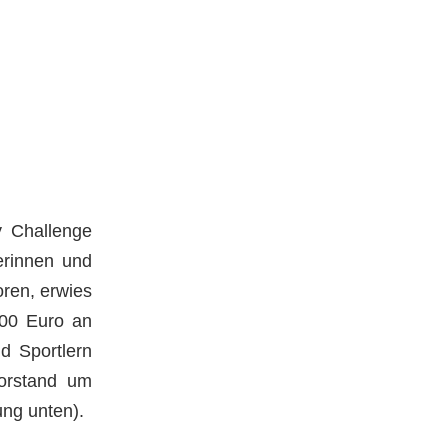
y Challenge
erinnen und
ren, erwies
000 Euro an
d Sportlern
Vorstand um
ung unten).