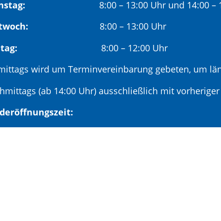
nstag:
8:00 – 13:00 Uhr und 14:00 – 18
twoch:
8:00 – 13:00 Uhr
reitag:
8:00 – 12:00 Uhr
mittags wird um Terminvereinbarung gebeten, um län
hmittags (ab 14:00 Uhr) ausschließlich mit vorherige
deröffnungszeit:
en ersten Samstag im Monat:
9:00 – 11:00 Uhr mi
minvereinbarung unter: 06881/969-110
|
Leichte Sprache
|
Barrierefreiheit
|
Kontaktformu