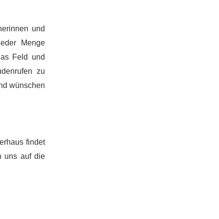
herinnen und
 jeder Menge
eas Feld und
udenrufen zu
 und wünschen
rhaus findet
n uns auf die