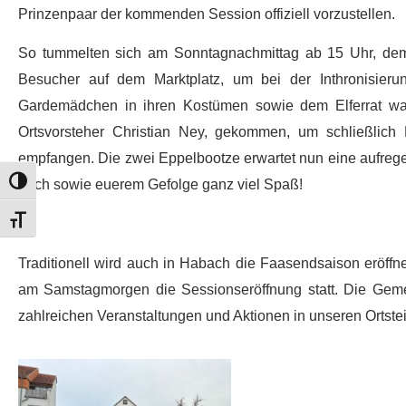
Prinzenpaar der kommenden Session offiziell vorzustellen.
So tummelten sich am Sonntagnachmittag ab 15 Uhr, dem 
Besucher auf dem Marktplatz, um bei der Inthronisier
Gardemädchen in ihren Kostümen sowie dem Elferrat war
Ortsvorsteher Christian Ney, gekommen, um schließlich
empfangen. Die zwei Eppelbootze erwartet nun eine aufrege
Umschalten auf hohe Kontraste
euch sowie euerem Gefolge ganz viel Spaß!
Schrift vergrößern
Traditionell wird auch in Habach die Faasendsaison eröf
am Samstagmorgen die Sessionseröffnung statt. Die Gemein
zahlreichen Veranstaltungen und Aktionen in unseren Ortstei