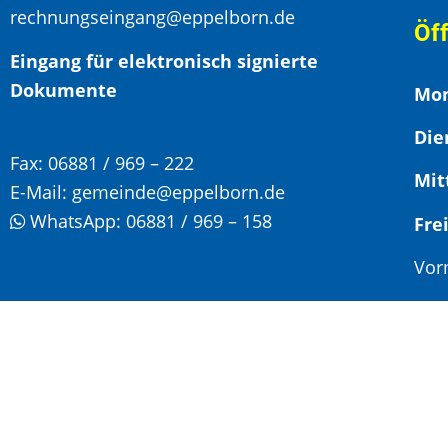
rechnungseingang@eppelborn.de
Öf
Eingang für elektronisch signierte
Dokumente
Mon
Die
Fax:
06881 / 969 – 222
Mit
E-Mail:
gemeinde@eppelborn.de
WhatsApp:
06881 / 969 – 158
F
Vor
Nac
Son
Jed
Ter