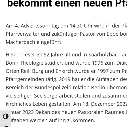
bekommt einen neuen Pf
Am 4. Adventssonntag um 14:30 Uhr wird in der Pfa
Pfarrverwalter und zukünftiger Pastor von Eppelbo
Macherbach eingeführt.
Herr Thieser ist 52 Jahre alt und in Saarhölzbach 
Bonn Theologie studiert und wurde 1996 zum Diak
Orten Reil, Burg und Enkirch wurde er 1997 zum Pr
Pfarrgemeinden tätig. 2019 hat er die Aufgaben de
Bereich der Bundespolizeidirektion Berlin überno
vielseitigen Seelsorge-arbeit stellen und zusamm
kirchliches Leben gestalten. Am 18. Dezember 202
Januar 2023 Dekan des neuen Pastoralen Raumes L
Umschalten auf hohe Kontraste
Aufgaben werden auf ihn zukommen.