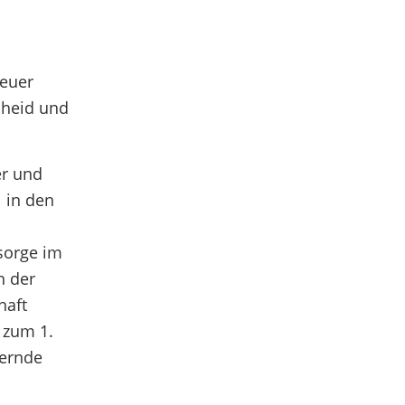
neuer
cheid und
er und
 in den
sorge im
n der
haft
 zum 1.
dernde