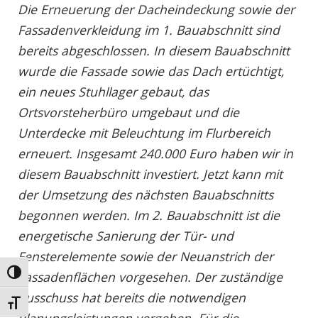
Die Erneuerung der Dacheindeckung sowie der
Fassadenverkleidung im 1. Bauabschnitt sind
bereits abgeschlossen. In diesem Bauabschnitt
wurde die Fassade sowie das Dach ertüchtigt,
ein neues Stuhllager gebaut, das
Ortsvorsteherbüro umgebaut und die
Unterdecke mit Beleuchtung im Flurbereich
erneuert. Insgesamt 240.000 Euro haben wir in
diesem Bauabschnitt investiert. Jetzt kann mit
der Umsetzung des nächsten Bauabschnitts
begonnen werden. Im 2. Bauabschnitt ist die
energetische Sanierung der Tür- und
Fensterelemente sowie der Neuanstrich der
Umschalten auf hohe Kontraste
Fassadenflächen vorgesehen. Der zuständige
Ausschuss hat bereits die notwendigen
Schrift vergrößern
Planungsleistungen vergeben. Für die