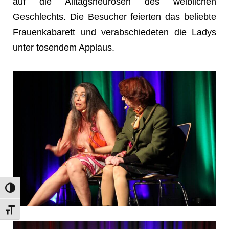
auf die Alltagsneurosen des weiblichen
Geschlechts. Die Besucher feierten das beliebte
Frauenkabarett und verabschiedeten die Ladys
unter tosendem Applaus.
Umschalten auf hohe Kontraste
Schrift vergrößern