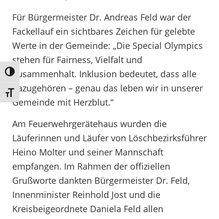
Für Bürgermeister Dr. Andreas Feld war der
Fackellauf ein sichtbares Zeichen für gelebte
Werte in der Gemeinde: „Die Special Olympics
stehen für Fairness, Vielfalt und
Zusammenhalt. Inklusion bedeutet, dass alle
Umschalten auf hohe Kontraste
dazugehören – genau das leben wir in unserer
Schrift vergrößern
Gemeinde mit Herzblut.“
Am Feuerwehrgerätehaus wurden die
Läuferinnen und Läufer von Löschbezirksführer
Heino Molter und seiner Mannschaft
empfangen. Im Rahmen der offiziellen
Grußworte dankten Bürgermeister Dr. Feld,
Innenminister Reinhold Jost und die
Kreisbeigeordnete Daniela Feld allen