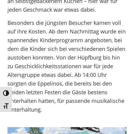
an selbstgebackenem Kuchen – hier war für
jeden Geschmack war etwas dabei.
Besonders die jüngsten Besucher kamen voll
auf ihre Kosten. Ab dem Nachmittag wurde ein
spannendes Kinderprogramm angeboten, bei
dem die Kinder sich bei verschiedenen Spielen
austoben konnten. Von der Hüpfburg bis hin
zu Geschicklichkeitsstationen war für jede
Altersgruppe etwas dabei. Ab 14:00 Uhr
sorgten die Eppelinos, die bereits bei den
beiden letzten Festen die Gäste bestens
Umschalten auf hohe Kontraste
unterhalten hatten, für passende musikalische
Schrift vergrößern
Unterhaltung.