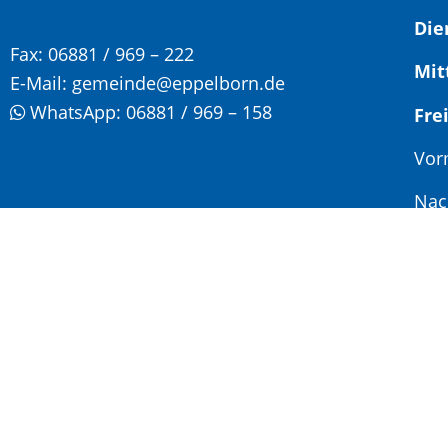
Die
Fax:
06881 / 969 – 222
Mit
E-Mail:
gemeinde@eppelborn.de
WhatsApp:
06881 / 969 – 158
F
Vor
Nac
Son
Jed
Ter