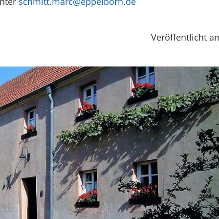
unter
schmitt.marc@eppelborn.de
Veröffentlicht a