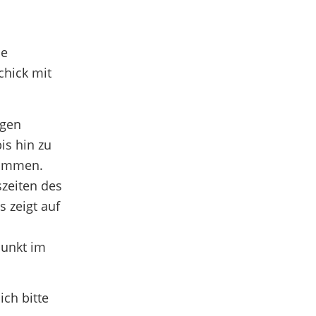
de
chick mit
igen
is hin zu
lkommen.
zeiten des
 zeigt auf
punkt im
ch bitte