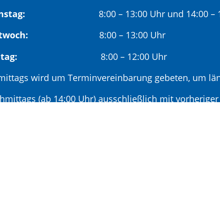
nstag:
8:00 – 13:00 Uhr und 14:00 – 18
twoch:
8:00 – 13:00 Uhr
reitag:
8:00 – 12:00 Uhr
mittags wird um Terminvereinbarung gebeten, um län
hmittags (ab 14:00 Uhr) ausschließlich mit vorherige
deröffnungszeit:
en ersten Samstag im Monat:
9:00 – 11:00 Uhr mi
minvereinbarung unter: 06881/969-110