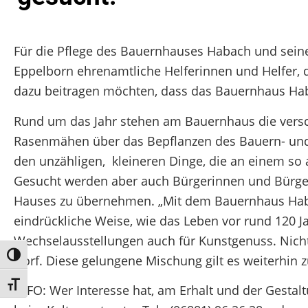
Für die Pflege des Bauernhauses Habach und seine
Eppelborn ehrenamtliche Helferinnen und Helfer,
dazu beitragen möchten, dass das Bauernhaus Habac
Rund um das Jahr stehen am Bauernhaus die vers
Rasenmähen über das Bepflanzen des Bauern- und 
den unzähligen, kleineren Dinge, die an einem so 
Gesucht werden aber auch Bürgerinnen und Bürger,
Hauses zu übernehmen. „Mit dem Bauernhaus Haba
eindrückliche Weise, wie das Leben vor rund 120 J
Wechselausstellungen auch für Kunstgenuss. Nicht 
Umschalten auf hohe Kontraste
Dorf. Diese gelungene Mischung gilt es weiterhin z
Schrift vergrößern
INFO: Wer Interesse hat, am Erhalt und der Gesta