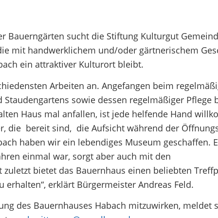
r Bauerngärten sucht die Stiftung Kulturgut Gemein
 die mit handwerklichem und/oder gärtnerischem Ges
h ein attraktiver Kulturort bleibt.
chiedensten Arbeiten an. Angefangen beim regelmäß
Staudengartens sowie dessen regelmäßiger Pflege b
alten Haus mal anfallen, ist jede helfende Hand wil
 die bereit sind, die Aufsicht während der Öffnungs
ch haben wir ein lebendiges Museum geschaffen. Es
ahren einmal war, sorgt aber auch mit den
zuletzt bietet das Bauernhaus einen beliebten Treff
u erhalten“, erklärt Bürgermeister Andreas Feld.
ltung des Bauernhauses Habach mitzuwirken, meldet si