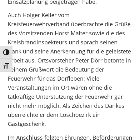
Einsatzplanung beigetragen habe.
Auch Holger Keller vom
Kreisfeuerwehrverband überbrachte die Grüße
des Vorsitzenden Horst Malter sowie die des
Kreisbrandinspekteurs und sprach seinen
Dank und seine Anerkennung für die geleistete
Umschalten auf hohe Kontraste
Arbeit aus. Ortsvorsteher Peter Dörr betonte in
Schrift vergrößern
seinem Grußwort die Bedeutung der
Feuerwehr für das Dorfleben: Viele
Veranstaltungen im Ort wären ohne die
tatkräftige Unterstützung der Feuerwehr gar
nicht mehr möglich. Als Zeichen des Dankes
überreichte er dem Löschbezirk ein
Gastgeschenk.
Im Anschluss folgten Ehrungen, Beförderungen