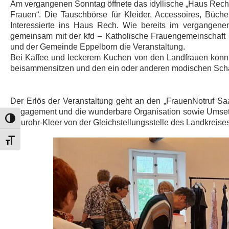
Am vergangenen Sonntag öffnete das idyllische „Haus Rech“ 
Frauen“. Die Tauschbörse für Kleider, Accessoires, Büche
Interessierte ins Haus Rech. Wie bereits im vergangene
gemeinsam mit der kfd – Katholische Frauengemeinschaf
und der Gemeinde Eppelborn die Veranstaltung.
Bei Kaffee und leckerem Kuchen von den Landfrauen konnt
beisammensitzen und den ein oder anderen modischen Scha
Der Erlös der Veranstaltung geht an den „FrauenNotruf Saar
Engagement und die wunderbare Organisation sowie Umsetz
Umschalten auf hohe Kontraste
Neurohr-Kleer von der Gleichstellungsstelle des Landkreises
Schrift vergrößern