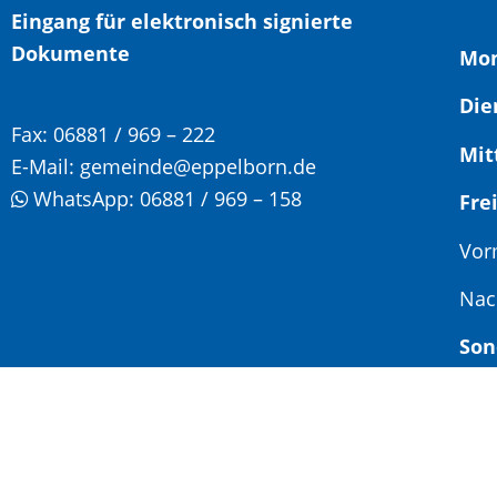
Eingang für elektronisch signierte
Dokumente
Mon
Die
Fax:
06881 / 969 – 222
Mit
E-Mail:
gemeinde@eppelborn.de
WhatsApp:
06881 / 969 – 158
F
Vor
Nac
Son
Jed
Ter