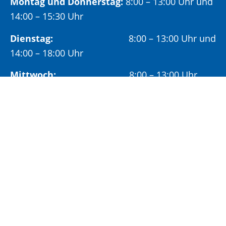
Montag und Donnerstag:
8:00 – 13:00 Uhr und
14:00 – 15:30 Uhr
Dienstag:
8:00 – 13:00 Uhr und
14:00 – 18:00 Uhr
Mittwoch:
8:00 – 13:00 Uhr
Freitag:
8:00 – 12:00 Uhr
Vormittags wird um Terminvereinbarung
gebeten, um längere Wartezeiten zu vermeiden.
Nachmittags (ab 14:00 Uhr) ausschließlich mit
vorheriger Terminvereinbarung.
Sonderöffnungszeit:
Jeden ersten Samstag im Monat:
9:00 –