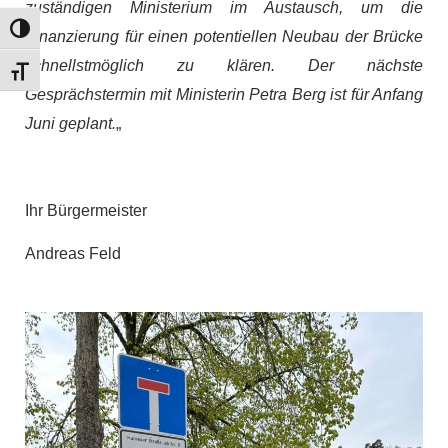
zuständigen Ministerium im Austausch, um die
Umschalten auf hohe Kontraste
Finanzierung für einen potentiellen Neubau der Brücke
schnellstmöglich zu klären. Der nächste
Schrift vergrößern
Gesprächstermin mit Ministerin Petra Berg ist für Anfang
Juni geplant.
„
Ihr Bürgermeister
Andreas Feld