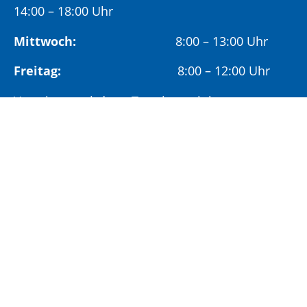
14:00 – 18:00 Uhr
Mittwoch:
8:00 – 13:00 Uhr
Freitag:
8:00 – 12:00 Uhr
Vormittags wird um Terminvereinbarung
gebeten, um längere Wartezeiten zu vermeiden.
Nachmittags (ab 14:00 Uhr) ausschließlich mit
vorheriger Terminvereinbarung.
Sonderöffnungszeit:
Jeden ersten Samstag im Monat:
9:00 –
11:00 Uhr mit Terminvereinbarung
Terminvereinbarung unter: 06881/969-110