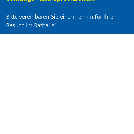
Bitte vereinbaren Sie einen Termin für Ihren
Besuch im Rathaus!
Montag, Mittwoch und Donnerstag:
8:00 –
12:00 Uhr und 14:00 – 15:30 Uhr
Dienstag:
8:00 –
12:00 Uhr und 14:00 – 18:00 Uhr
Freitag:
8:00 –
12:00 Uhr
Öffnungszeiten Bürgeramt: