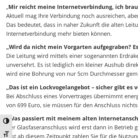
„
Mir reicht meine Internetverbindung, ich brau
Aktuell mag Ihre Verbindung noch ausreichen, aber
Das bedeutet, dass in naher Zukunft die alten Leit
Internetverbindung mehr bieten können.
„Wird da nicht mein Vorgarten aufgegraben? 
Die Leitung wird mittels einer sogenannten Erdrak
unversehrt. Es ist lediglich ein kleiner Aushub di
wird eine Bohrung von nur 5cm Durchmesser gem
„Das ist ein Lockvogelangebot – sicher gibt es 
Bei Abschluss eines Vorvertrages übernimmt energi
von 699 Euro, sie müssen für den Anschluss nichts
„Was passiert mit meinem alten Internetanschl
Umschalten auf hohe Kontraste
Der Glasfaseranschluss wird erst dann in Betrieb 
Schrift vergrößern
Erst ab diesem Zeitpunkt zahlen Sie für die Nutzung