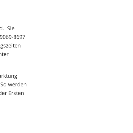
d. Sie
 9069-8697
ngszeiten
nter
arktung
! So werden
der Ersten