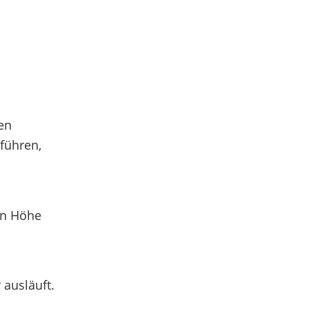
en
 führen,
in Höhe
 ausläuft.