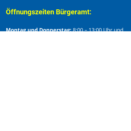
Öffnungszeiten Bürgeramt:
Montag und Donnerstag:
8:00 – 13:00 Uhr und
14:00 – 15:30 Uhr
Dienstag:
8:00 – 13:00 Uhr und
14:00 – 18:00 Uhr
Mittwoch:
8:00 – 13:00 Uhr
Freitag:
8:00 – 12:00 Uhr
Vormittags wird um Terminvereinbarung
gebeten, um längere Wartezeiten zu vermeiden.
Nachmittags (ab 14:00 Uhr) ausschließlich mit
vorheriger Terminvereinbarung.