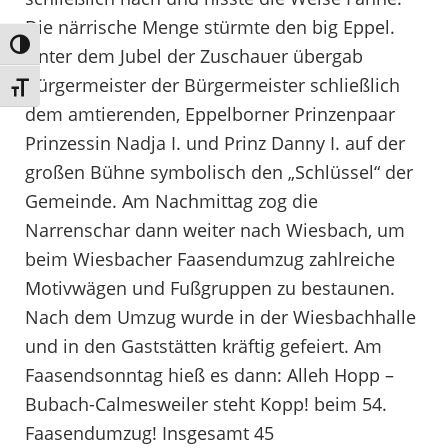
Die närrische Menge stürmte den big Eppel.
Umschalten auf hohe Kontraste
Unter dem Jubel der Zuschauer übergab
Bürgermeister der Bürgermeister schließlich
Schrift vergrößern
dem amtierenden, Eppelborner Prinzenpaar
Prinzessin Nadja I. und Prinz Danny I. auf der
großen Bühne symbolisch den „Schlüssel“ der
Gemeinde. Am Nachmittag zog die
Narrenschar dann weiter nach Wiesbach, um
beim Wiesbacher Faasendumzug zahlreiche
Motivwägen und Fußgruppen zu bestaunen.
Nach dem Umzug wurde in der Wiesbachhalle
und in den Gaststätten kräftig gefeiert. Am
Faasendsonntag hieß es dann: Alleh Hopp –
Bubach-Calmesweiler steht Kopp! beim 54.
Faasendumzug! Insgesamt 45