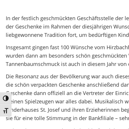
In der festlich geschmückten Geschäftsstelle der
der Geschenke im Rahmen der diesjährigen Wunschb
liebgewonnene Tradition fort, um bedürftigen Kind
Insgesamt gingen fast 100 Wünsche vom Hirzbachho
wurden dann am besonders schön geschmückten We
Tannenbaumschmuck ist auch in diesem Jahr von d
Die Resonanz aus der Bevölkerung war auch dieses
die schön verpackten Geschenke anschließend dan
Geschenke dann offiziell an die Vertreter der Einr
Umschalten auf hohe Kontraste
kleinen Spielzeugen war alles dabei. Musikalisch 
Kinderhauses St. Josef und ihren Erzieherinnen be
Schrift vergrößern
sie für eine tolle Stimmung in der Bankfiliale – s