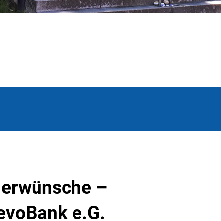
nderwünsche –
evoBank e.G.