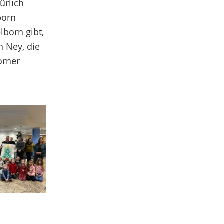
ürlich
born
lborn gibt,
n Ney, die
orner