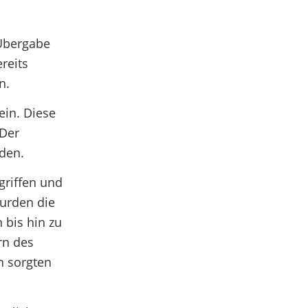
 Übergabe
reits
n.
ein. Diese
 Der
den.
griffen und
urden die
 bis hin zu
rn des
n sorgten