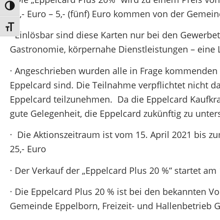
Umschalten auf hohe Kontraste
30,- Euro – 5,- (fünf) Euro kommen von der Gemeind
Schrift vergrößern
· Einlösbar sind diese Karten nur bei den Gewerbe
Gastronomie, körpernahe Dienstleistungen – eine Li
· Angeschrieben wurden alle in Frage kommenden 
Eppelcard sind. Die Teilnahme verpflichtet nicht 
Eppelcard teilzunehmen. Da die Eppelcard Kaufkraf
gute Gelegenheit, die Eppelcard zukünftig zu unter
· Die Aktionszeitraum ist vom 15. April 2021 bis
25,- Euro
· Der Verkauf der „Eppelcard Plus 20 %“ startet am 
· Die Eppelcard Plus 20 % ist bei den bekannten Vo
Gemeinde Eppelborn, Freizeit- und Hallenbetrieb G