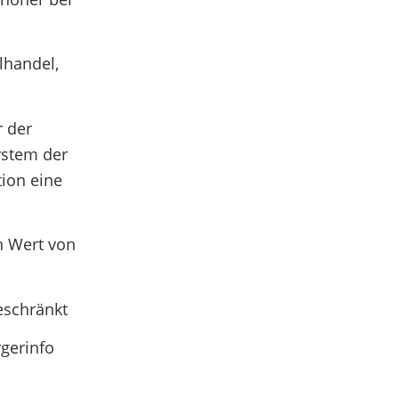
lhandel,
r der
ystem der
tion eine
n Wert von
beschränkt
rgerinfo