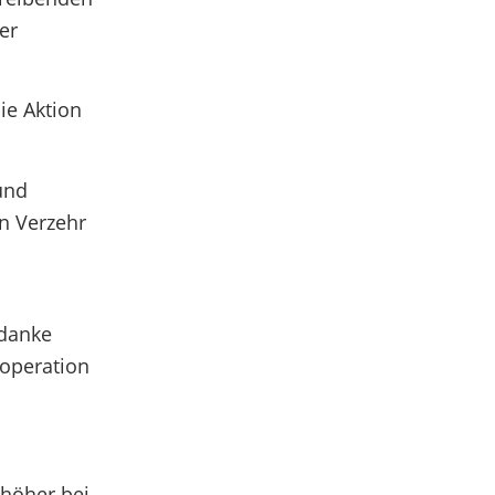
er
ie Aktion
und
n Verzehr
 danke
operation
 höher bei