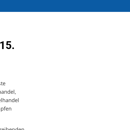
15.
ste
handel,
elhandel
mpfen
treibenden