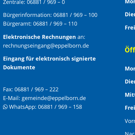
Mon
Zentrale: 06881 / 969 – 0
Bürgerinformation:
06881 / 969 – 100
Bürgeramt:
06881 / 969 – 110
Elektronische Rechnungen
an:
rechnungseingang@eppelborn.de
Öf
Eingang für elektronisch signierte
Dokumente
Mon
Die
Fax:
06881 / 969 – 222
Mit
E-Mail:
gemeinde@eppelborn.de
WhatsApp:
06881 / 969 – 158
F
Vor
Nac