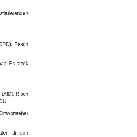
ituierenden
(SPD), Pesch
hael Polotzek
 (AfD), Risch
CDU
rtsvorsteher
ten: „In den