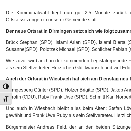
Die Kommunalwahl liegt nun gut 2,5 Monate zurück u
Ortsratssitzungen in unserer Gemeinde statt.
Der neue Ortsrat in Dirmingen setzt sich wie folgt zusa
Brück Stephan (SPD), Islami Arian (SPD), Islami Blerta 
Susanne(SPD), Polotzek Michael (SPD), Schlicher Fabian (
Wie zuvor wird auch in der kommenden Legislaturperiode Fr
als sein Stellvertreter. Herzlichen Glückwunsch und viel Erfo
Auch der Ortsrat in Wiesbach hat sich am Dienstag neu f
Umschalten auf hohe Kontraste
Hemgesberg Günter (SPD), Holzer Brigitte (SPD), Jakob Ann
Carolin (CDU), Ruby Frank Uwe (SPD), Schmitt Karl Norbe
Schrift vergrößern
Und auch in Wiesbach bleibt alles beim Alten: Stefan Lö
gewählt und Frank Uwe Ruby als sein Stellvertreter. Herzlic
Bürgermeister Andreas Feld, der an den beiden Sitzungen